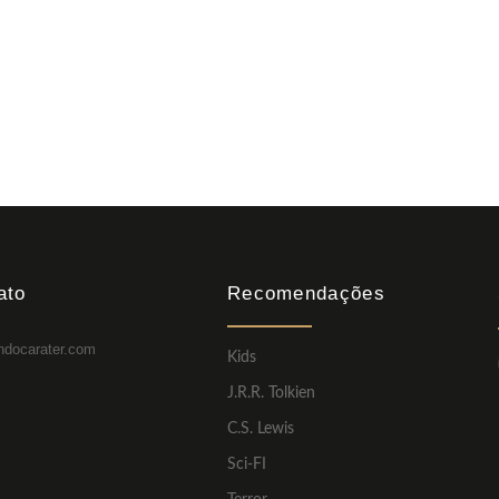
ato
Recomendações
ndocarater.com
Kids
J.R.R. Tolkien
C.S. Lewis
Sci-FI