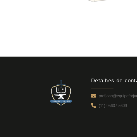
Detalhes de cont
profjoao@equipeforja
(11) 95607-5609