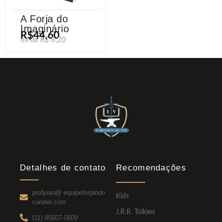
A Forja do
Imaginário
R$44,60
6x de R$ 8,20
Detalhes de contato
Recomendações
profjoao@ equipeforjando
Kids
carater.com
J.R.R. Tolkien
(11) 95607-5609