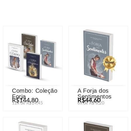
Combo: Coleção
A Forja dos
Forja
Sentimentos
R$
144,80
R$44,60
12x de R$14,45
6x de R$ 8,20