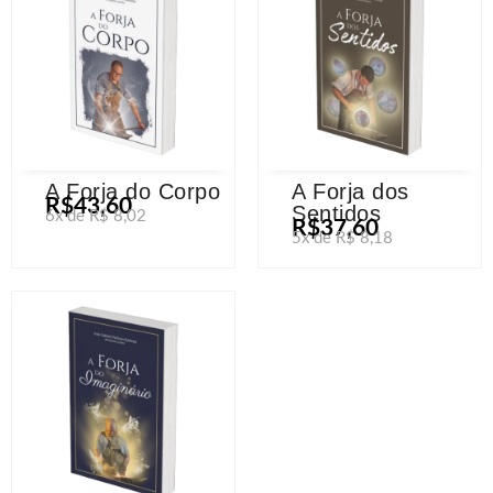
A Forja do Corpo
A Forja dos
R$43,60
Sentidos
6x de R$ 8,02
R$37,60
5x de R$ 8,18