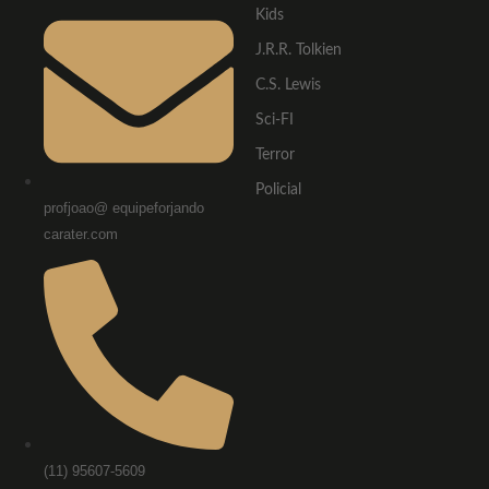
Kids
J.R.R. Tolkien
C.S. Lewis
Sci-FI
Terror
Policial
profjoao@ equipeforjando
carater.com
(11) 95607-5609