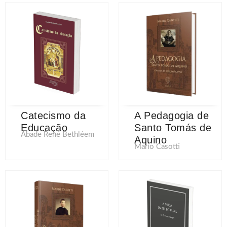
Catecismo da
A Pedagogia de
Educação
Santo Tomás de
Abade René Bethléem
Aquino
Mario Casotti