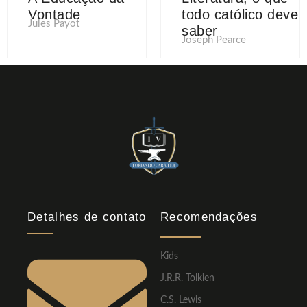
Vontade
todo católico deve
Jules Payot
saber
Joseph Pearce
Detalhes de contato
Recomendações
Kids
J.R.R. Tolkien
C.S. Lewis