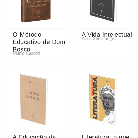
O Método
A Vida Intelectual
A. D. Sertillanges
Educativo de Dom
Bosco
Mario Casotti
A Educação da
Literatura, o que