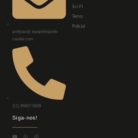
Sci-FI
Terror
Policial
profjoao@ equipeforjando
carater.com
(11) 95607-5609
Siga-nos!