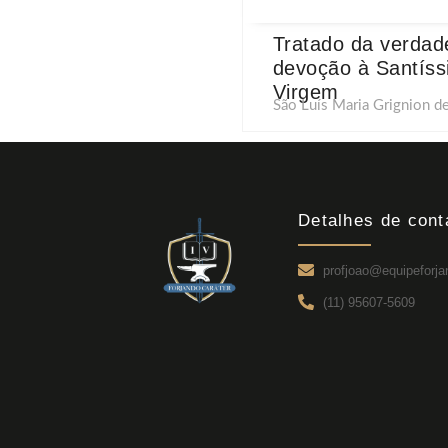
Tratado da verdad
devoção à Santís
Virgem
São Luís Maria Grignion d
Detalhes de cont
profjoao@equipeforja
(11) 95607-5609