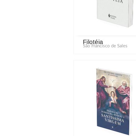
Filotéia
São Francisco de Sales