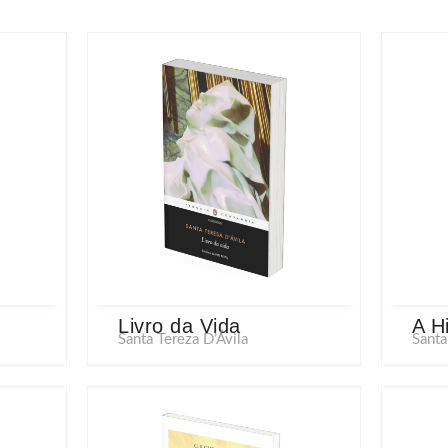
Livro da Vida
A H
Santa Tereza D’Ávila
Santa