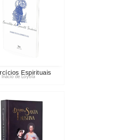
rcícios Espirituais
 Inácio de Loyola