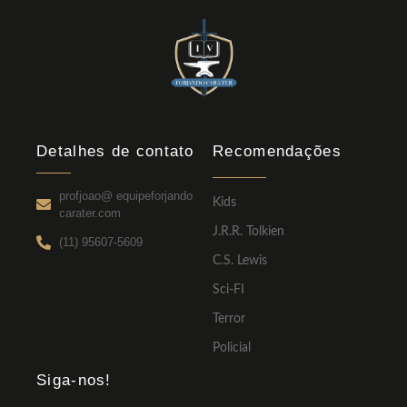
Detalhes de contato
Recomendações
profjoao@ equipeforjando
Kids
carater.com
J.R.R. Tolkien
(11) 95607-5609
C.S. Lewis
Sci-FI
Terror
Policial
Siga-nos!