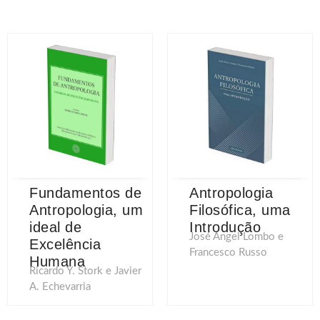
Fundamentos de
Antropologia
Antropologia, um
Filosófica, uma
ideal de
Introdução
José Angel Lombo e
Excelência
Francesco Russo
Humana
Ricardo Y. Stork e Javier
A. Echevarria