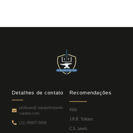
Detalhes de contato
Recomendações
profjoao@ equipeforjando
Kids
carater.com
J.R.R. Tolkien
(11) 95607-5609
C.S. Lewis