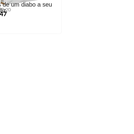
s de um diabo a seu
diz
$8,20
0
,47