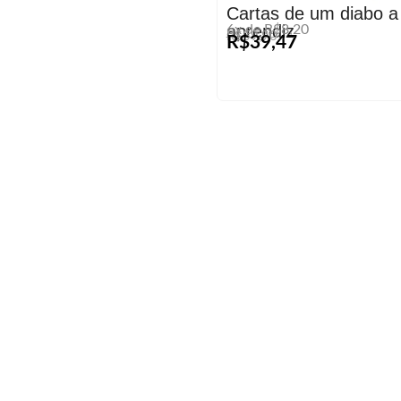
Cartas de um diabo a
aprendiz
6x de R$8,20
R$59,90
R$39,47