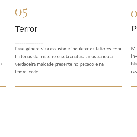
Terror
P
Terror
Esse gênero visa assustar e inquietar os
__
_____________
leitores com histórias de mistério e
Mi
Esse gênero visa assustar e inquietar os leitores com
sobrenatural, mostrando a verdadeira maldade
in
histórias de mistério e sobrenatural, mostrando a
presente no pecado e na imoralidade.
ar
hi
verdadeira maldade presente no pecado e na
re
imoralidade.