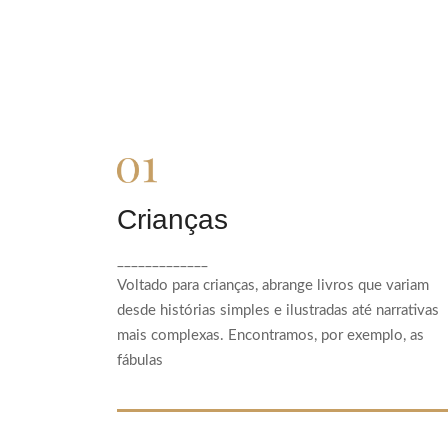
Crianças
Crianças
Voltado para crianças, abrange livros que
_____________
variam desde histórias simples e ilustradas até
Voltado para crianças, abrange livros que variam
narrativas mais complexas. Encontramos, por
desde histórias simples e ilustradas até narrativas
exemplo, as fábulas
mais complexas. Encontramos, por exemplo, as
fábulas