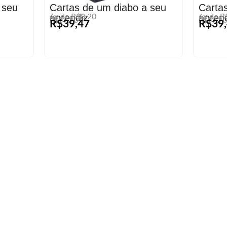
 seu
Cartas de um diabo a seu
Carta
aprendiz
apren
6x de R$8,20
6x de R
R$59,90
R$59,9
R$39,47
R$39