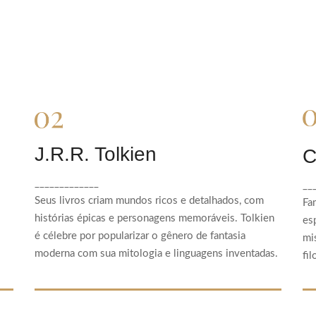
J.R.R. Tolkien
J.R.R. Tolkien
C
Seus livros criam mundos ricos e detalhados,
_____________
__
com histórias épicas e personagens
Seus livros criam mundos ricos e detalhados, com
memoráveis. Tolkien é célebre por popularizar
Fa
o gênero de fantasia moderna com sua
histórias épicas e personagens memoráveis. Tolkien
es
mitologia e linguagens inventadas.
é célebre por popularizar o gênero de fantasia
mi
moderna com sua mitologia e linguagens inventadas.
fil