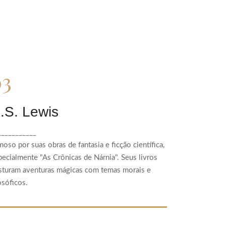
C.S. Lewis
.S. Lewis
Famoso por suas obras de fantasia e ficção
___________
científica, especialmente "As Crônicas de
moso por suas obras de fantasia e ficção científica,
Nárnia". Seus livros misturam aventuras
pecialmente "As Crônicas de Nárnia". Seus livros
mágicas com temas morais e filosóficos.
sturam aventuras mágicas com temas morais e
osóficos.