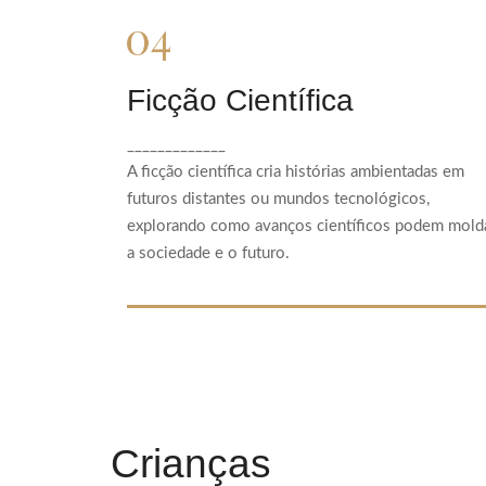
Ficção Científica
Ficção Científica
A ficção científica cria histórias ambientadas
_____________
em futuros distantes ou mundos tecnológicos,
A ficção científica cria histórias ambientadas em
explorando como avanços científicos podem
futuros distantes ou mundos tecnológicos,
moldar a sociedade e o futuro.
explorando como avanços científicos podem mold
a sociedade e o futuro.
Crianças