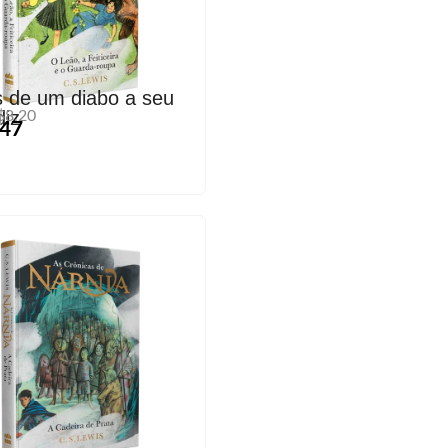
s de um diabo a seu
diz
$8,20
0
,47