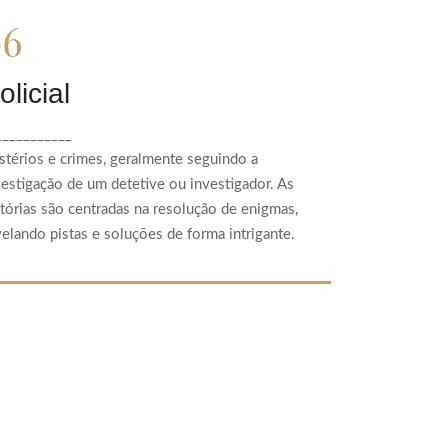
Policial
olicial
Mistérios e crimes, geralmente seguindo a
___________
investigação de um detetive ou investigador.
As histórias são centradas na resolução de
stérios e crimes, geralmente seguindo a
enigmas, revelando pistas e soluções de forma
vestigação de um detetive ou investigador. As
intrigante.
stórias são centradas na resolução de enigmas,
velando pistas e soluções de forma intrigante.