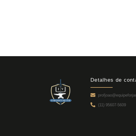
Detalhes de cont
profjoao@equipeforja
(11) 95607-5609