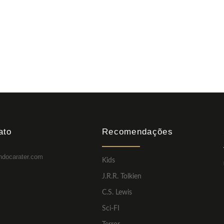
ato
Recomendações
ndocarater.com
Kids
J.R.R. Tolkien
C.S. Lewis
Sci-FI